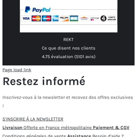
REKT
Ce que disent nos clients
4.75 évaluation
(5101 avis)
Page load link
Restez informé
Inscrivez-vous à la newsletter et recevez des offres exclusives
!
S’INSCRIRE À LA NEWSLETTER
Livraison
Offerte en France métropolitaine
Paiement & CGV
Conditions générales de vente
Assistance
Besoin d’aide ?