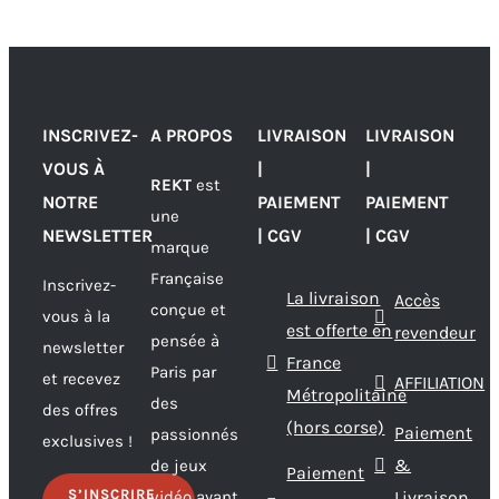
INSCRIVEZ-
A PROPOS
LIVRAISON
LIVRAISON
VOUS À
|
|
REKT
est
NOTRE
PAIEMENT
PAIEMENT
une
NEWSLETTER
| CGV
| CGV
marque
Française
Inscrivez-
La livraison
Accès
conçue et
vous à la
est offerte en
revendeur
pensée à
newsletter
France
Paris par
et recevez
AFFILIATION
Métropolitaine
des
des offres
(hors corse)
Paiement
passionnés
exclusives !
&
de jeux
Paiement
S’INSCRIRE
vidéo ayant
Livraison