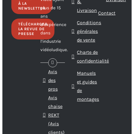
&
À LA
plus de 15
NEWSLETTER
Livraison
Contact
ans
Conditions
TÉLÉCHARGER
d’expérience
LA REVUE DE
générales
dans
PRESSE
de vente
l’industrie
vidéoludique.
Charte de
confidentialité
Avis
Manuels
des
et guides
pros
de
Avis
montages
chaise
REKT
(Avis
clients)