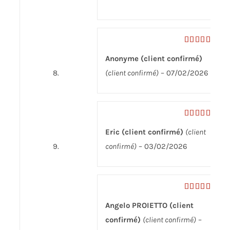
Note
5
sur
Anonyme (client confirmé)
5
(client confirmé)
–
07/02/2026
Note
5
sur
Eric (client confirmé)
(client
5
confirmé)
–
03/02/2026
Note
5
sur
Angelo PROIETTO (client
5
confirmé)
(client confirmé)
–