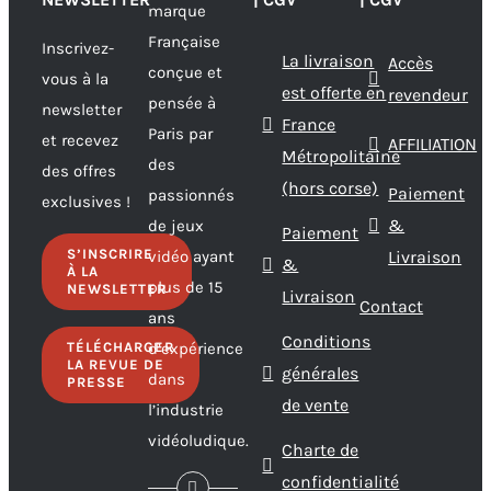
marque
Française
Inscrivez-
La livraison
Accès
conçue et
vous à la
est offerte en
revendeur
pensée à
newsletter
France
Paris par
et recevez
AFFILIATION
Métropolitaine
des
des offres
(hors corse)
Paiement
passionnés
exclusives !
&
de jeux
Paiement
S’INSCRIRE
vidéo ayant
Livraison
&
À LA
plus de 15
NEWSLETTER
Livraison
Contact
ans
Conditions
TÉLÉCHARGER
d’expérience
LA REVUE DE
générales
dans
PRESSE
de vente
l’industrie
vidéoludique.
Charte de
confidentialité