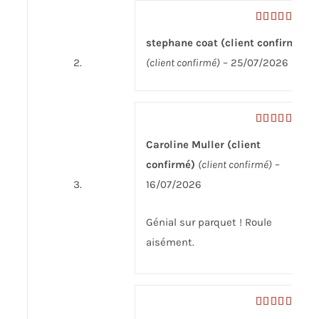
Note
5
sur
stephane coat (client confirmé)
5
(client confirmé)
–
25/07/2026
Note
5
sur
Caroline Muller (client
5
confirmé)
(client confirmé)
–
16/07/2026
Génial sur parquet ! Roule
aisément.
Note
5
sur