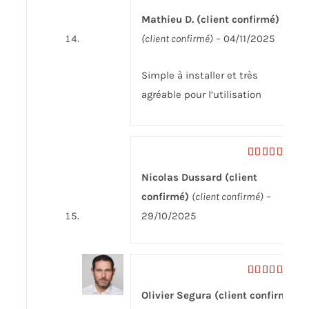
Note
5
sur
Mathieu D. (client confirmé)
5
(client confirmé)
–
04/11/2025
Simple à installer et très
agréable pour l’utilisation
Note
5
sur
Nicolas Dussard (client
5
confirmé)
(client confirmé)
–
29/10/2025
Note
5
sur
Olivier Segura (client confirmé)
5