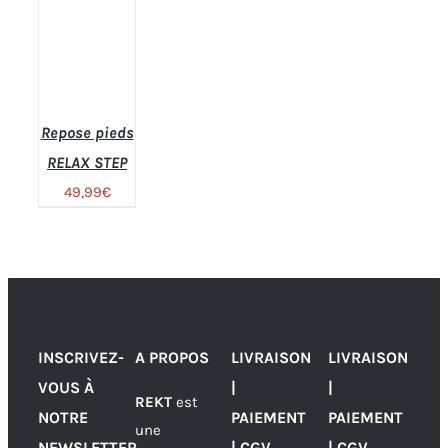
Repose pieds
RELAX STEP
49,99
€
Note
4.36
AJOUTER
INSCRIVEZ-
A PROPOS
LIVRAISON
LIVRAISON
sur 5
AU PANIER
VOUS À
|
|
/
REKT
est
NOTRE
PAIEMENT
PAIEMENT
DÉTAILS
une
NEWSLETTER
| CGV
| CGV