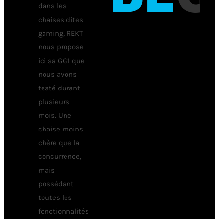
dans les
chaises dites
gaming, REKT
nous propose
ici sa GG1 que
nous avons
testé durant
plusieurs
mois. Une
chaise moins
chère que la
concurrence,
mais
possédant
toutes les
fonctionnalités