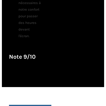
nécessaires à
notre confort
pour passer
des heures
devant
l'écran.
Note 9/10