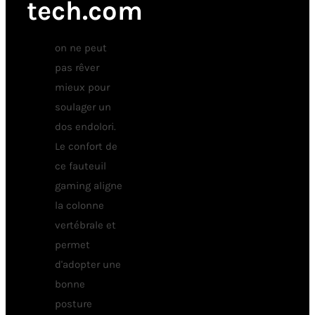
tech.com
on ne peut
pas rêver
mieux pour
soulager un
dos endolori.
Le confort de
ce fauteuil
gaming aligne
la colonne
vertébrale et
permet
d'adopter une
bonne
posture