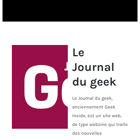
Le
Journal
du geek
Le Journal du geek,
anciennement Geek
Inside, est un site web,
de type webzine qui traite
des nouvelles