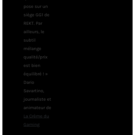
pose sur un
siège GG1 de
REKT. Par
ailleurs, le
subtil
mélange
qualité/prix
est bien
équilibré ! »
Dario
Savartino,
journaliste et
animateur de
La Crème du
Gaming