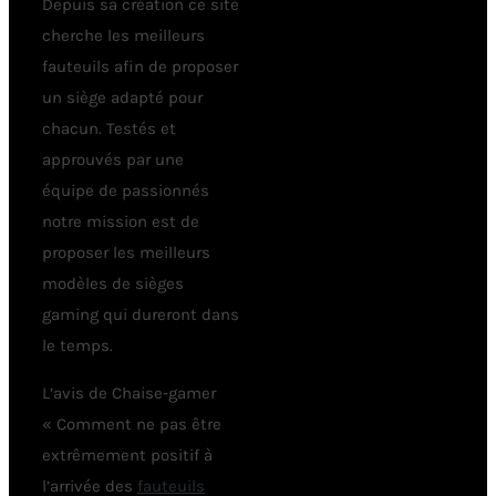
Depuis sa création ce site
cherche les meilleurs
fauteuils afin de proposer
un siège adapté pour
chacun. Testés et
approuvés par une
équipe de passionnés
notre mission est de
proposer les meilleurs
modèles de sièges
gaming qui dureront dans
le temps.
L’avis de Chaise-gamer
« Comment ne pas être
extrêmement positif à
l’arrivée des
fauteuils