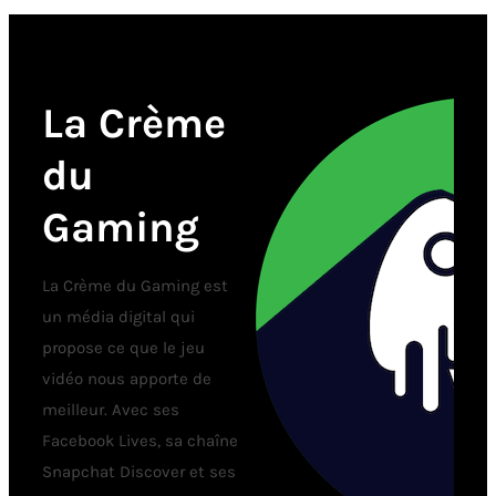
La Crème
du
Gaming
La Crème du Gaming est
un média digital qui
propose ce que le jeu
vidéo nous apporte de
meilleur. Avec ses
Facebook Lives, sa chaîne
Snapchat Discover et ses