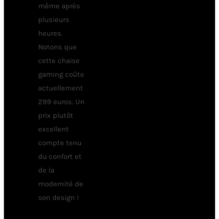
même après
plusieurs
heures.
Notons que
cette chaise
gaming coûte
actuellement
299 euros. Un
prix plutôt
excellent
compte tenu
du confort et
de la
modernité de
son design !