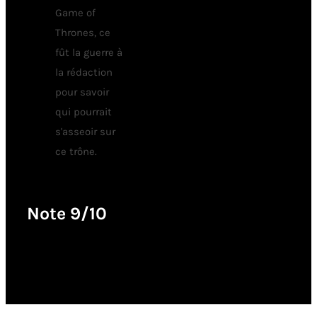
Game of
Thrones, ce
fût la guerre à
la rédaction
pour savoir
qui pourrait
s'asseoir sur
ce trône.
Note 9/10