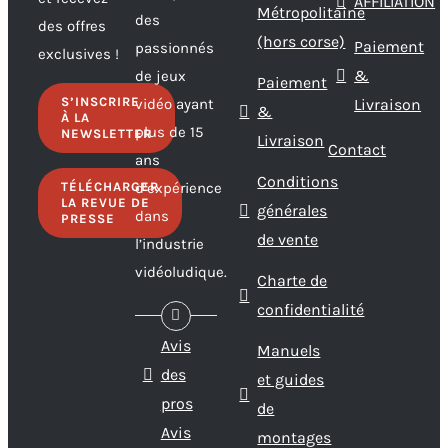
AFFILIATION
Métropolitaine
des
des offres
(hors corse)
Paiement
passionnés
exclusives !
&
de jeux
Paiement
S’INSCRIRE
vidéo ayant
Livraison
&
À LA
plus de 15
NEWSLETTER
Livraison
Contact
ans
Conditions
TÉLÉCHARGER
d’expérience
LA REVUE DE
générales
dans
PRESSE
de vente
l’industrie
vidéoludique.
Charte de
confidentialité
Avis
Manuels
des
et guides
pros
de
Avis
montages