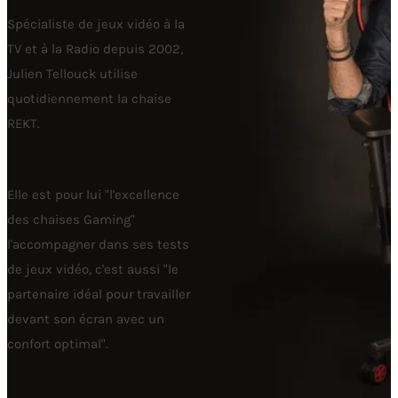
Spécialiste de jeux vidéo à la
TV et à la Radio depuis 2002,
Julien Tellouck utilise
quotidiennement la chaise
REKT.
Elle est pour lui "l'excellence
des chaises Gaming"
l'accompagner dans ses tests
de jeux vidéo, c'est aussi "le
partenaire idéal pour travailler
devant son écran avec un
confort optimal".