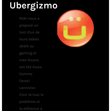
Ubergizmo
Rekt nous a
proposé un
test d'un de
leurs bébés
dédié au
gaming et
mes fesses
ont été élues.
Comme
Cersei
Lannister.
C'est là tout le
problème et
la référence à