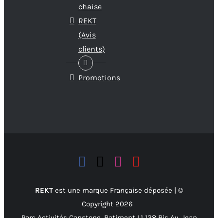
chaise
REKT
(Avis
clients)
Promotions
REKT
est une marque Française déposée | ©
Copyright
2026
Parc Activités Capstone, Batiment L1 128 Bis Av. Jean