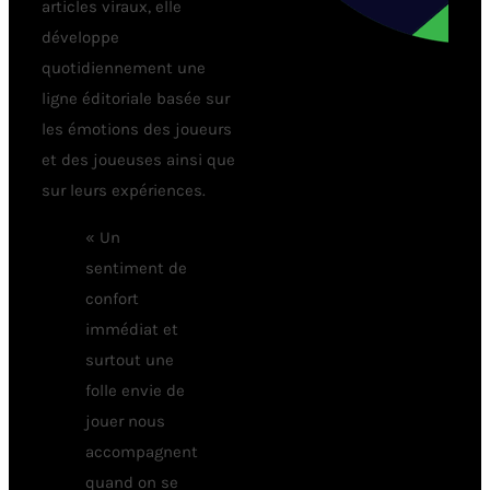
articles viraux, elle
développe
quotidiennement une
ligne éditoriale basée sur
les émotions des joueurs
et des joueuses ainsi que
sur leurs expériences.
« Un
sentiment de
confort
immédiat et
surtout une
folle envie de
jouer nous
accompagnent
quand on se