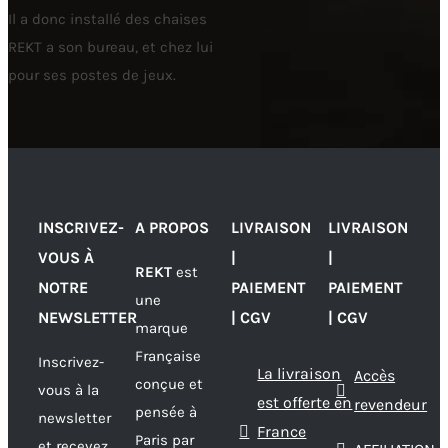
Il a donc installé des chaises
REKT a son bureau, et chez lui
pour ses postes de jeux.
INSCRIVEZ-
A PROPOS
LIVRAISON
LIVRAISON
VOUS À
|
|
REKT
est
NOTRE
PAIEMENT
PAIEMENT
une
NEWSLETTER
| CGV
| CGV
marque
Française
Inscrivez-
La livraison
Accès
conçue et
vous à la
est offerte en
revendeur
pensée à
newsletter
France
Paris par
et recevez