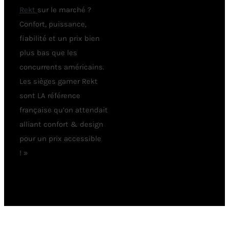
Rekt
sur le marché ?
Confort, puissance,
fiabilité et un prix bien
plus bas que les
concurrents américains.
Les sièges gamer Rekt
sont LA référence
française qu’on attendait
alliant confort & design
pour un prix accessible
! »