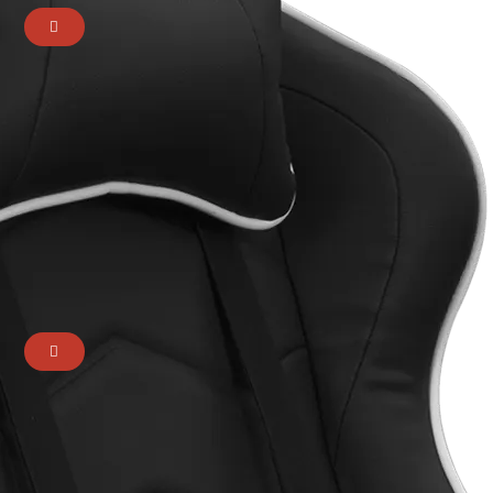
Clavier magnétique HIRO 60 HE (AZERTY)
89,90
€