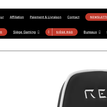
eur
Affiliation
Paiement & Livraison
Contact
NEWSLETT
Siège Gaming
Bureaux
T®
SIÈGE RGO