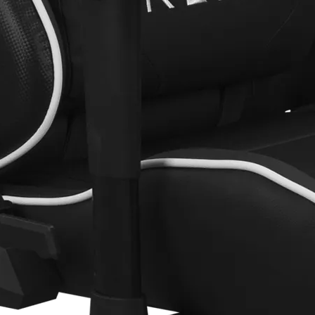
Choisir la
version