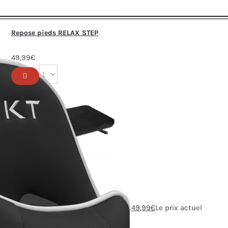
Repose pieds RELAX STEP
49,99
€
Repose pieds SOFT STEP
59,99
€
Le prix initial était : 59,99€.
49,99
€
Le prix actuel
est : 49,99€.