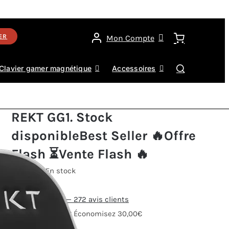
ER
Mon Compte
Clavier gamer magnétique
Accessoires
REKT GG1
.
Stock
disponible
Best Seller 🔥
Offre
Flash ⏳
Vente Flash 🔥
REKT GG1
En stock
Best Seller 🔥
★★★★★
4,8/5 —
272 avis clients
299,00
€
329,00
€
Économisez 30,00€