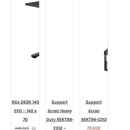
RGo DESK 140
Support
Support
EVO – 140 x
écran Heavy
écran
70
Duty REKT98-
REKT94-C012
Le
C012 –
79,00
€
449,00
€