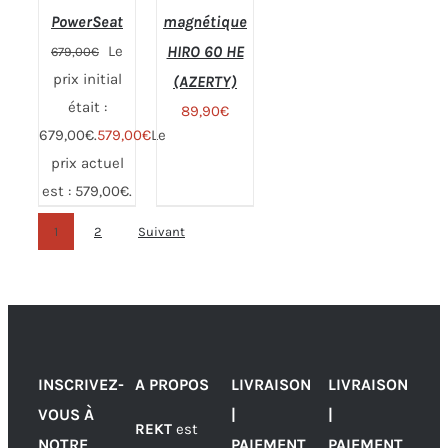
PowerSeat
magnétique
Le
HIRO 60 HE
679,00
€
prix initial
Note
4.88
(AZERTY)
CHOIX
sur 5
était :
DES
89,90
€
OPTIONS
679,00€.
579,00
€
Le
CE
prix actuel
PRODUIT
A
est : 579,00€.
PLUSIEURS
Note
AJOUTER
VARIATIONS.
4.00
sur
1
2
Suivant
AU PANIER
5
LES
OPTIONS
/
PEUVENT
DÉTAILS
ÊTRE
CHOISIES
SUR LA
PAGE DU
PRODUIT
INSCRIVEZ-
A PROPOS
LIVRAISON
LIVRAISON
/
DÉTAILS
VOUS À
|
|
REKT
est
NOTRE
PAIEMENT
PAIEMENT