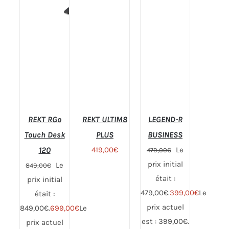
REKT RGo
REKT ULTIM8
LEGEND-R
Touch Desk
PLUS
BUSINESS
120
419,00
€
Le
479,00
€
prix initial
Note
4.94
Note
4.77
Le
849,00
€
CHOIX
CHOIX
sur 5
sur 5
était :
prix initial
DES
DES
OPTIONS
OPTIONS
479,00€.
399,00
€
Le
était :
CE
CE
prix actuel
849,00€.
699,00
€
Le
PRODUIT
PRODUIT
A
A
est : 399,00€.
prix actuel
PLUSIEURS
PLUSIEURS