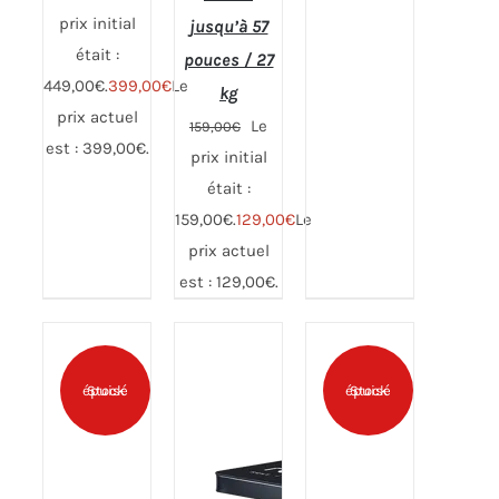
prix initial
jusqu’à 57
était :
pouces / 27
449,00€.
399,00
€
Le
kg
prix actuel
Le
159,00
€
AJOUTER
Note
5.00
Note
5.00
AJOUTER
AJOUTER
est : 399,00€.
sur 5
sur 5
AU PANIER
prix initial
AU PANIER
AU PANIER
/
était :
/
/
DÉTAILS
DÉTAILS
DÉTAILS
159,00€.
129,00
€
Le
prix actuel
est : 129,00€.
Stock épuisé
Stock épuisé