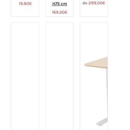
de
299,00
€
19,90
€
H75 cm
Note
4.81
169,00
€
CHOIX
sur 5
DES
OPTIONS
CE
PRODUIT
A
PLUSIEURS
Note
4.80
AJOUTER
VARIATIONS.
sur 5
AU PANIER
Note
4.75
LES
DÉTAILS
sur 5
OPTIONS
/
PEUVENT
DÉTAILS
ÊTRE
CHOISIES
SUR LA
PAGE DU
PRODUIT
/
DÉTAILS