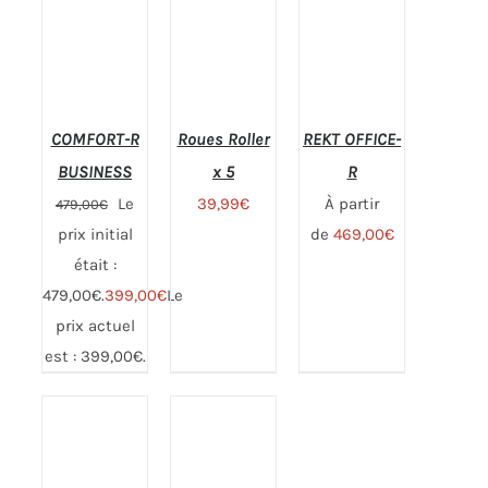
COMFORT-R
Roues Roller
REKT OFFICE-
BUSINESS
x 5
R
Le
39,99
€
À partir
479,00
€
prix initial
de
469,00
€
Note
4.69
CHOIX
sur 5
était :
DES
OPTIONS
479,00€.
399,00
€
Le
CE
prix actuel
PRODUIT
A
est : 399,00€.
PLUSIEURS
Note
4.92
AJOUTER
VARIATIONS.
sur 5
AU PANIER
Note
4.84
LES
DÉTAILS
sur 5
OPTIONS
/
PEUVENT
DÉTAILS
ÊTRE
CHOISIES