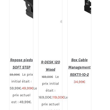
Repose pieds
Box Cable
R-DESK 120
SOFT STEP
Management
Wood
Le prix
REKT11-10-2
59,99
€
Le
169,00
€
initial était :
34,99
€
prix initial
59,99€.
49,99
€
Le
était :
prix actuel
169,00€.
119,00
€
Le
est : 49,99€.
prix actuel