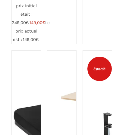
prix initial
Note
4.50
Note
4.36
AJOUTER
AJOUTER
sur 5
sur 5
était :
AU PANIER
AU PANIER
249,00€.
149,00
€
Le
/
/
DÉTAILS
DÉTAILS
prix actuel
est : 149,00€.
Stock épuisé