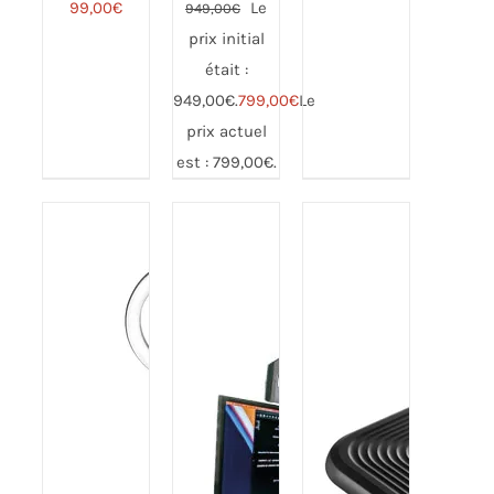
Note
4.82
99,00
€
Le
949,00
€
CHOIX
sur 5
prix initial
DES
OPTIONS
était :
CE
949,00€.
799,00
€
Le
PRODUIT
A
prix actuel
PLUSIEURS
est : 799,00€.
VARIATIONS.
Note
5.00
Note
5.00
LES
DÉTAILS
DÉTAILS
sur 5
sur 5
OPTIONS
PEUVENT
ÊTRE
CHOISIES
SUR LA
PAGE DU
PRODUIT
/
DÉTAILS