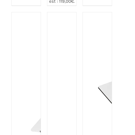
est : 119,00€.
Note
4.82
AJOUTER
Note
5.00
sur 5
AJOUTER
sur 5
AU PANIER
Note
4.80
DÉTAILS
AU PANIER
sur 5
/
/
DÉTAILS
DÉTAILS