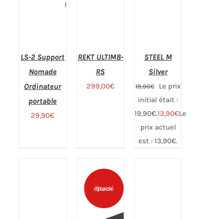
LS-2 Support
REKT ULTIM8-
STEEL M
Nomade
RS
Silver
Ordinateur
299,00
€
Le prix
19,90
€
initial était :
Note
4.79
portable
CHOIX
sur 5
19,90€.
13,90
€
Le
DES
29,90
€
OPTIONS
prix actuel
CE
est : 13,90€.
PRODUIT
A
PLUSIEURS
Note
4.75
Note
4.75
AJOUTER
AJOUTER
VARIATIONS.
sur 5
sur 5
AU PANIER
AU PANIER
LES
OPTIONS
/
/
Stock épuisé
PEUVENT
DÉTAILS
DÉTAILS
ÊTRE
CHOISIES