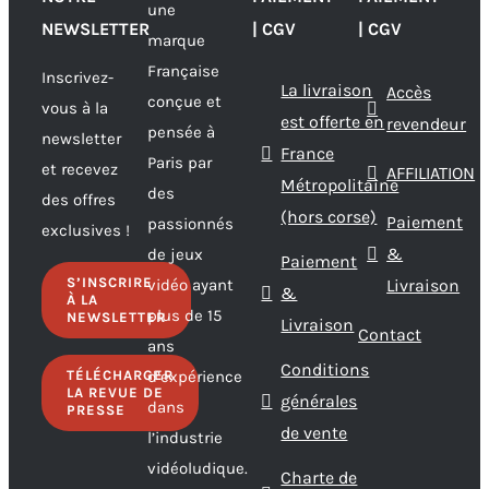
une
NEWSLETTER
| CGV
| CGV
marque
Française
Inscrivez-
La livraison
Accès
conçue et
vous à la
est offerte en
revendeur
pensée à
newsletter
France
Paris par
et recevez
AFFILIATION
Métropolitaine
des
des offres
(hors corse)
Paiement
passionnés
exclusives !
&
de jeux
Paiement
S’INSCRIRE
vidéo ayant
Livraison
&
À LA
plus de 15
NEWSLETTER
Livraison
Contact
ans
Conditions
TÉLÉCHARGER
d’expérience
LA REVUE DE
générales
dans
PRESSE
de vente
l’industrie
vidéoludique.
Charte de