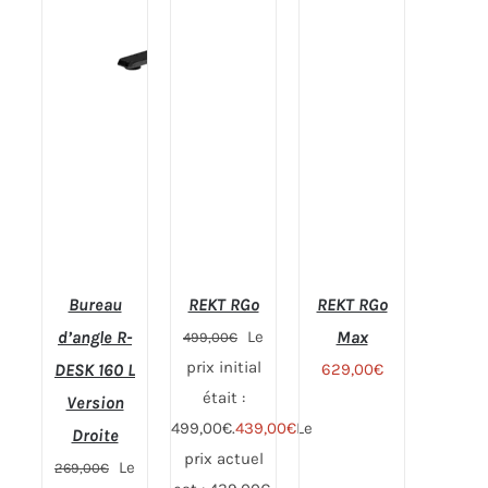
Bureau
REKT RGo
REKT RGo
d’angle R-
Le
Max
499,00
€
prix initial
DESK 160 L
629,00
€
était :
Note
4.73
Note
4.59
Version
CHOIX
CHOIX
sur 5
sur 5
499,00€.
439,00
€
Le
DES
DES
Droite
OPTIONS
OPTIONS
prix actuel
Le
269,00
€
CE
CE