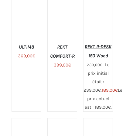
REKT R-DESK
ULTIM8
REKT
150 Wood
369,00
€
COMFORT-R
Le
399,00
€
239,00
€
prix initial
Note
4.78
CHOIX
sur 5
était :
DES
OPTIONS
239,00€.
189,00
€
Le
CE
prix actuel
PRODUIT
A
est : 189,00€.
PLUSIEURS
Note
4.75
Note
4.78
AJOUTER
AJOUTER
VARIATIONS.
sur 5
sur 5
AU PANIER
AU PANIER
LES
/
OPTIONS
/
PEUVENT
DÉTAILS
DÉTAILS