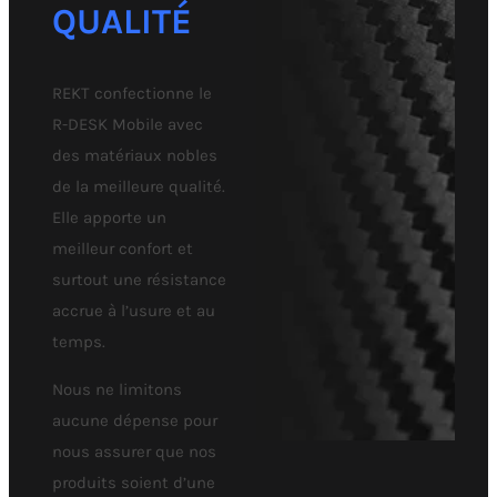
QUALITÉ
REKT confectionne le
R-DESK Mobile avec
des matériaux nobles
de la meilleure qualité.
Elle apporte un
meilleur confort et
surtout une résistance
accrue à l’usure et au
temps.
Nous ne limitons
aucune dépense pour
nous assurer que nos
produits soient d’une