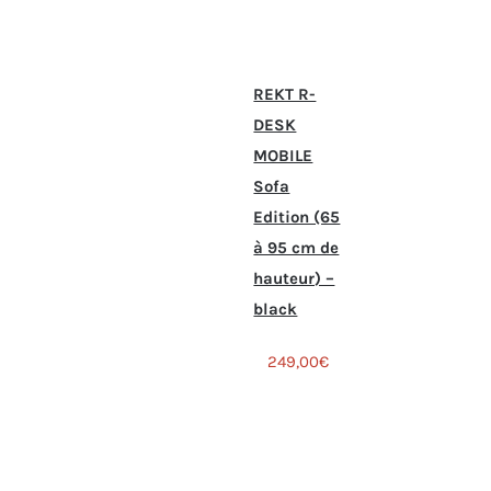
REKT R-
DESK
MOBILE
Sofa
Edition (65
à 95 cm de
hauteur) –
black
249,00
€