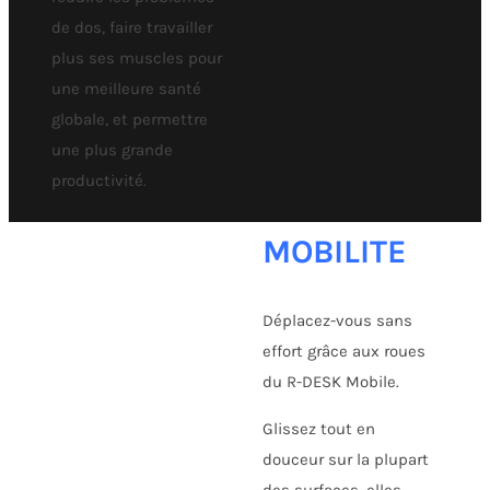
de dos, faire travailler
plus ses muscles pour
une meilleure santé
globale, et permettre
une plus grande
productivité.
MOBILITE
Déplacez-vous sans
effort grâce aux roues
du R-DESK Mobile.
Glissez tout en
douceur sur la plupart
des surfaces, elles