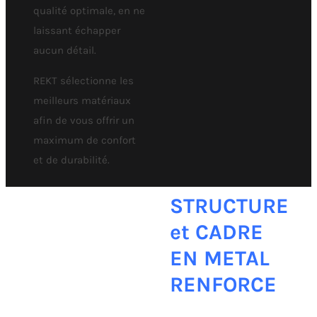
qualité optimale, en ne
laissant échapper
aucun détail.
REKT sélectionne les
meilleurs matériaux
afin de vous offrir un
maximum de confort
et de durabilité.
STRUCTURE
et CADRE
EN METAL
RENFORCE