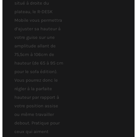
situé à droite du
plateau, le R-DESK
Mobile vous permettra
d’ajuster sa hauteur à
votre guise sur une
amplitude allant de
75,5cm à 106cm de
hauteur (de 65 à 95 cm
pour le sofa édition).
Vous pourrez donc le
régler à la parfaite
hauteur par rapport à
votre position assise
ou même travailler
debout. Pratique pour
ceux qui aiment