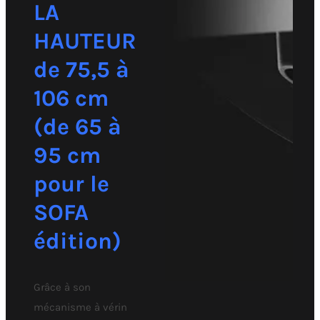
LA
HAUTEUR
de 75,5 à
106 cm
(de 65 à
95 cm
pour le
SOFA
édition)
Grâce à son
mécanisme à vérin