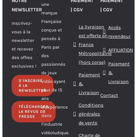
NOTRE
PAIEMENT
PAIEMENT
une
NEWSLETTER
| CGV
| CGV
marque
Française
Inscrivez-
La livraison
Accès
conçue et
vous à la
est offerte en
revendeur
pensée à
newsletter
France
Paris par
et recevez
AFFILIATION
Métropolitaine
des
des offres
(hors corse)
Paiement
passionnés
exclusives !
&
de jeux
Paiement
S’INSCRIRE
vidéo ayant
Livraison
&
À LA
plus de 15
NEWSLETTER
Livraison
Contact
ans
Conditions
TÉLÉCHARGER
d’expérience
LA REVUE DE
générales
dans
PRESSE
de vente
l’industrie
vidéoludique.
Charte de