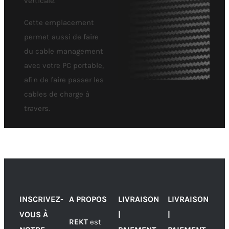
verticale.
Cette emplacement
permet aussi de faire
du cable management
avec votre PC portable,
afin de faire passer les
cables de charge à
travers.
INSCRIVEZ-
A PROPOS
LIVRAISON
LIVRAISON
VOUS À
|
|
REKT
est