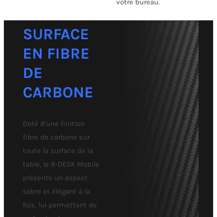
votre bureau.
SURFACE
EN FIBRE
DE
CARBONE
Doté d’une finition
fibre de carbone sur
toute la surface de la
table, le R-DESK Mobile
présente un aspect
sobre et élégant à la
fois, lui permettant de