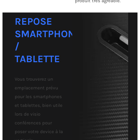
produit très agréable.
REPOSE
SMARTPHONE
/
TABLETTE
Vous trouverez un
emplacement prévu
pour les smartphones
et tablettes, bien utile
lors de visio
conférences pour
poser votre device à la