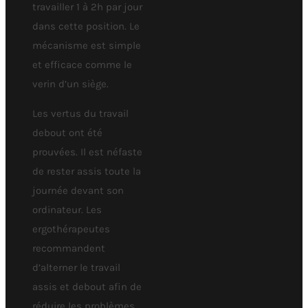
travailler 1 à 2h par jour
dans cette position. Le
mécanisme est simple
et efficace comme le
verin d’un siège.
Les vertus du travail
debout ont été
prouvées. Il est néfaste
de rester assis toute la
journée devant son
ordinateur. Les
ergothérapeutes
recommandent
d’alterner le travail
assis et debout afin de
réduire les problèmes